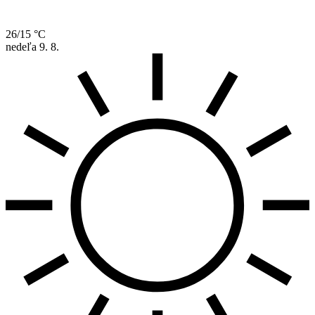
26/15 °C
nedeľa
9. 8.