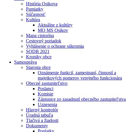
História Osikova
Pamiatky
Súčasnosť
Kultúra
Aktuálne z kultúry
MO MS Osikov
Mapa cintorína
Cestovný poriadok
Vyhlásenie o ochrane súkromia
SODB 2021
Kroniky obce
Samospráva
Starosta obce
Oznámenie funkcií, zamestnaní, činností a
majetkových pomerov verejného funkcionára
Obecné zastupiteľstvo
Poslanci
Komisie
Zápisnice zo zasadnutí obecného zastupiteľstva
Uznesenia
Hlavný kontrolór
Úradná tabuľa
Tlačivá a žiadosti
Dokumenty
Poplatky