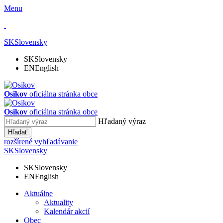
Menu
SK
Slovensky
SK
Slovensky
EN
English
Osikov
oficiálna stránka obce
Osikov
oficiálna stránka obce
Hľadaný výraz
Hľadať
rozšírené vyhľadávanie
SK
Slovensky
SK
Slovensky
EN
English
Aktuálne
Aktuality
Kalendár akcií
Obec