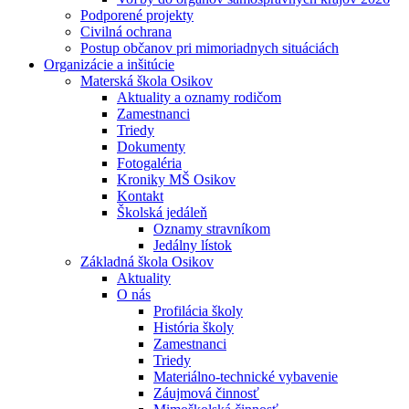
Podporené projekty
Civilná ochrana
Postup občanov pri mimoriadnych situáciách
Organizácie a inšitúcie
Materská škola Osikov
Aktuality a oznamy rodičom
Zamestnanci
Triedy
Dokumenty
Fotogaléria
Kroniky MŠ Osikov
Kontakt
Školská jedáleň
Oznamy stravníkom
Jedálny lístok
Základná škola Osikov
Aktuality
O nás
Profilácia školy
História školy
Zamestnanci
Triedy
Materiálno-technické vybavenie
Záujmová činnosť