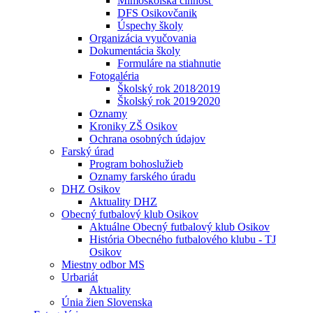
Mimoškolská činnosť
DFS Osikovčanik
Úspechy školy
Organizácia vyučovania
Dokumentácia školy
Formuláre na stiahnutie
Fotogaléria
Školský rok 2018⁄2019
Školský rok 2019⁄2020
Oznamy
Kroniky ZŠ Osikov
Ochrana osobných údajov
Farský úrad
Program bohoslužieb
Oznamy farského úradu
DHZ Osikov
Aktuality DHZ
Obecný futbalový klub Osikov
Aktuálne Obecný futbalový klub Osikov
História Obecného futbalového klubu - TJ
Osikov
Miestny odbor MS
Urbariát
Aktuality
Únia žien Slovenska