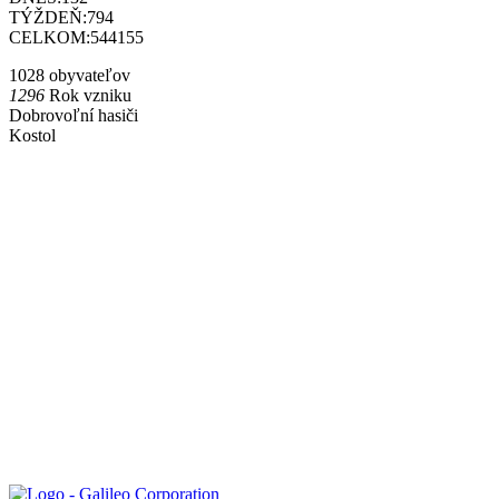
TÝŽDEŇ:
794
CELKOM:
544155
1028 obyvateľov
1296
Rok vzniku
Dobrovoľní hasiči
Kostol