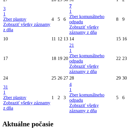
7
3
1
1
Zber komunálneho
Zber plastov
4
5
6
8
9
odpadu
Zobraziť všetky záznamy
Zobraziť všetky
z dňa
záznamy z dňa
10
11
12
13
14
15
16
21
1
Zber komunálneho
17
18
19
20
22
23
odpadu
Zobraziť všetky
záznamy z dňa
24
25
26
27
28
29
30
4
31
1
1
Zber komunálneho
Zber plastov
1
2
3
5
6
odpadu
Zobraziť všetky záznamy
Zobraziť všetky
z dňa
záznamy z dňa
Aktuálne počasie