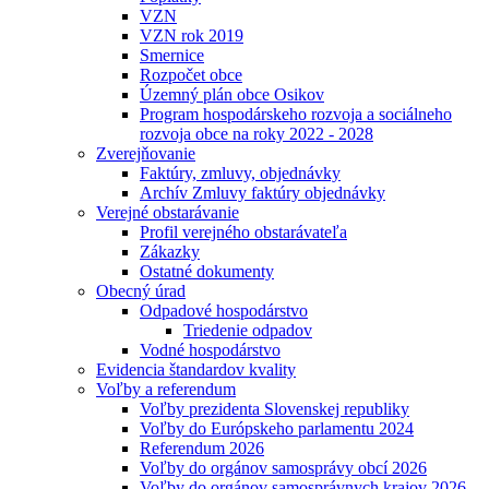
VZN
VZN rok 2019
Smernice
Rozpočet obce
Územný plán obce Osikov
Program hospodárskeho rozvoja a sociálneho
rozvoja obce na roky 2022 - 2028
Zverejňovanie
Faktúry, zmluvy, objednávky
Archív Zmluvy faktúry objednávky
Verejné obstarávanie
Profil verejného obstarávateľa
Zákazky
Ostatné dokumenty
Obecný úrad
Odpadové hospodárstvo
Triedenie odpadov
Vodné hospodárstvo
Evidencia štandardov kvality
Voľby a referendum
Voľby prezidenta Slovenskej republiky
Voľby do Európskeho parlamentu 2024
Referendum 2026
Voľby do orgánov samosprávy obcí 2026
Voľby do orgánov samosprávnych krajov 2026