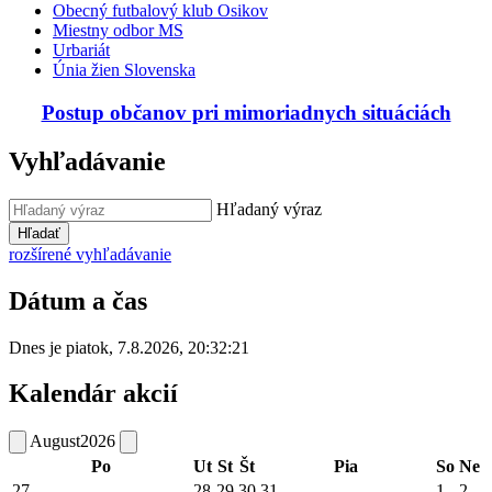
Obecný futbalový klub Osikov
Miestny odbor MS
Urbariát
Únia žien Slovenska
Postup občanov pri mimoriadnych situáciách
Vyhľadávanie
Hľadaný výraz
Hľadať
rozšírené vyhľadávanie
Dátum a čas
Dnes je
piatok
,
7.8.2026
,
20:32:21
Kalendár akcií
August
2026
Po
Ut
St
Št
Pia
So
Ne
27
28
29
30
31
1
2