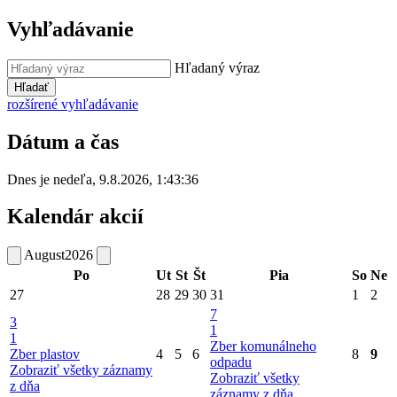
Vyhľadávanie
Hľadaný výraz
Hľadať
rozšírené vyhľadávanie
Dátum a čas
Dnes je
nedeľa
,
9.8.2026
,
1:43:36
Kalendár akcií
August
2026
Po
Ut
St
Št
Pia
So
Ne
27
28
29
30
31
1
2
7
3
1
1
Zber komunálneho
Zber plastov
4
5
6
8
9
odpadu
Zobraziť všetky záznamy
Zobraziť všetky
z dňa
záznamy z dňa