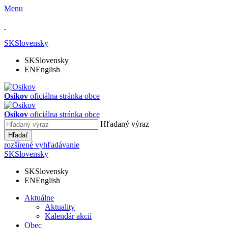
Menu
SK
Slovensky
SK
Slovensky
EN
English
Osikov
oficiálna stránka obce
Osikov
oficiálna stránka obce
Hľadaný výraz
Hľadať
rozšírené vyhľadávanie
SK
Slovensky
SK
Slovensky
EN
English
Aktuálne
Aktuality
Kalendár akcií
Obec