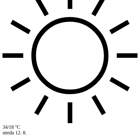
34/18 °C
streda
12. 8.