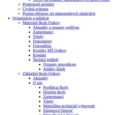
Podporené projekty
Civilná ochrana
Postup občanov pri mimoriadnych situáciách
Organizácie a inšitúcie
Materská škola Osikov
Aktuality a oznamy rodičom
Zamestnanci
Triedy
Dokumenty
Fotogaléria
Kroniky MŠ Osikov
Kontakt
Školská jedáleň
Oznamy stravníkom
Jedálny lístok
Základná škola Osikov
Aktuality
O nás
Profilácia školy
História školy
Zamestnanci
Triedy
Materiálno-technické vybavenie
Záujmová činnosť