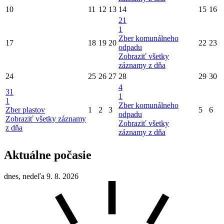
10
11
12
13
14
15
16
21
1
Zber komunálneho
17
18
19
20
22
23
odpadu
Zobraziť všetky
záznamy z dňa
24
25
26
27
28
29
30
4
31
1
1
Zber komunálneho
Zber plastov
1
2
3
5
6
odpadu
Zobraziť všetky záznamy
Zobraziť všetky
z dňa
záznamy z dňa
Aktuálne počasie
dnes, nedeľa 9. 8. 2026