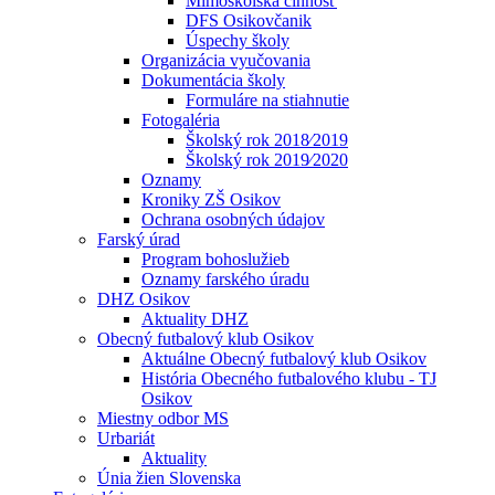
Mimoškolská činnosť
DFS Osikovčanik
Úspechy školy
Organizácia vyučovania
Dokumentácia školy
Formuláre na stiahnutie
Fotogaléria
Školský rok 2018⁄2019
Školský rok 2019⁄2020
Oznamy
Kroniky ZŠ Osikov
Ochrana osobných údajov
Farský úrad
Program bohoslužieb
Oznamy farského úradu
DHZ Osikov
Aktuality DHZ
Obecný futbalový klub Osikov
Aktuálne Obecný futbalový klub Osikov
História Obecného futbalového klubu - TJ
Osikov
Miestny odbor MS
Urbariát
Aktuality
Únia žien Slovenska