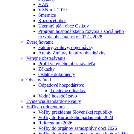
VZN
VZN rok 2019
Smernice
Rozpočet obce
Územný plán obce Osikov
Program hospodárskeho rozvoja a sociálneho
rozvoja obce na roky 2022 - 2028
Zverejňovanie
Faktúry, zmluvy, objednávky
Archív Zmluvy faktúry objednávky
Verejné obstarávanie
Profil verejného obstarávateľa
Zákazky
Ostatné dokumenty
Obecný úrad
Odpadové hospodárstvo
Triedenie odpadov
Vodné hospodárstvo
Evidencia štandardov kvality
Voľby a referendum
Voľby prezidenta Slovenskej republiky
Voľby do Európskeho parlamentu 2024
Referendum 2026
Voľby do orgánov samosprávy obcí 2026
Voľby do orgánov samosprávnych krajov 2026