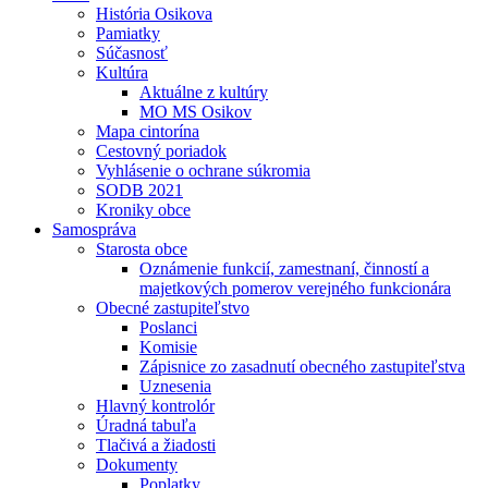
História Osikova
Pamiatky
Súčasnosť
Kultúra
Aktuálne z kultúry
MO MS Osikov
Mapa cintorína
Cestovný poriadok
Vyhlásenie o ochrane súkromia
SODB 2021
Kroniky obce
Samospráva
Starosta obce
Oznámenie funkcií, zamestnaní, činností a
majetkových pomerov verejného funkcionára
Obecné zastupiteľstvo
Poslanci
Komisie
Zápisnice zo zasadnutí obecného zastupiteľstva
Uznesenia
Hlavný kontrolór
Úradná tabuľa
Tlačivá a žiadosti
Dokumenty
Poplatky