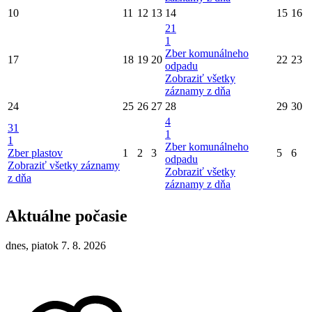
10
11
12
13
14
15
16
21
1
Zber komunálneho
17
18
19
20
22
23
odpadu
Zobraziť všetky
záznamy z dňa
24
25
26
27
28
29
30
4
31
1
1
Zber komunálneho
Zber plastov
1
2
3
5
6
odpadu
Zobraziť všetky záznamy
Zobraziť všetky
z dňa
záznamy z dňa
Aktuálne počasie
dnes, piatok 7. 8. 2026