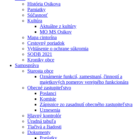
História Osikova
Pamiatky
Súčasnosť
Kultúra
Aktuálne z kultúry
MO MS Osikov
Mapa cintorína
Cestovný poriadok
Vyhlásenie o ochrane súkromia
SODB 2021
Kroniky obce
Samospráva
Starosta obce
Oznámenie funkcií, zamestnaní, činností a
majetkových pomerov verejného funkcionára
Obecné zastupiteľstvo
Poslanci
Komisie
Zápisnice zo zasadnutí obecného zastupiteľstva
Uznesenia
Hlavný kontrolór
Úradná tabuľa
Tlačivá a žiadosti
Dokumenty
Poplatky