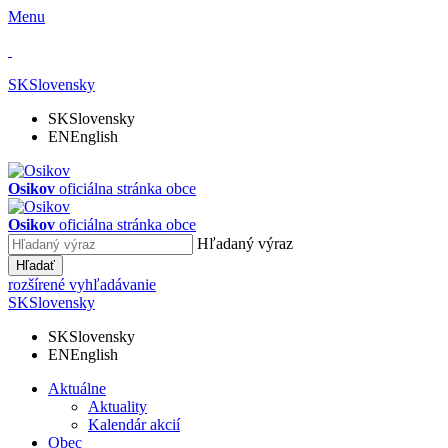
Menu
SK
Slovensky
SK
Slovensky
EN
English
Osikov
oficiálna stránka obce
Osikov
oficiálna stránka obce
Hľadaný výraz
Hľadať
rozšírené vyhľadávanie
SK
Slovensky
SK
Slovensky
EN
English
Aktuálne
Aktuality
Kalendár akcií
Obec