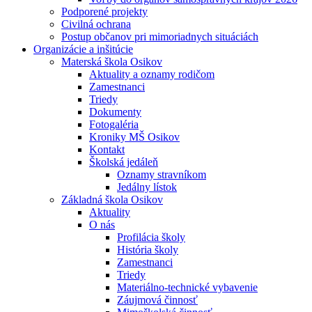
Podporené projekty
Civilná ochrana
Postup občanov pri mimoriadnych situáciách
Organizácie a inšitúcie
Materská škola Osikov
Aktuality a oznamy rodičom
Zamestnanci
Triedy
Dokumenty
Fotogaléria
Kroniky MŠ Osikov
Kontakt
Školská jedáleň
Oznamy stravníkom
Jedálny lístok
Základná škola Osikov
Aktuality
O nás
Profilácia školy
História školy
Zamestnanci
Triedy
Materiálno-technické vybavenie
Záujmová činnosť