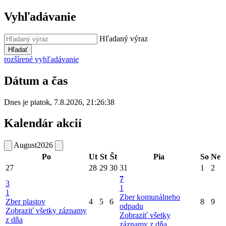
Vyhľadávanie
Hľadaný výraz
Hľadať
rozšírené vyhľadávanie
Dátum a čas
Dnes je
piatok
,
7.8.2026
,
21:26:38
Kalendár akcií
August
2026
Po
Ut
St
Št
Pia
So
Ne
27
28
29
30
31
1
2
7
3
1
1
Zber komunálneho
Zber plastov
4
5
6
8
9
odpadu
Zobraziť všetky záznamy
Zobraziť všetky
z dňa
záznamy z dňa