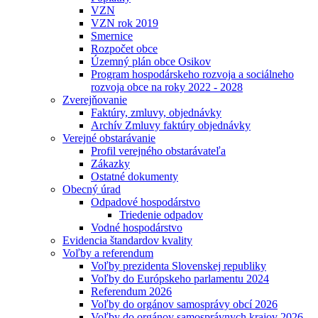
VZN
VZN rok 2019
Smernice
Rozpočet obce
Územný plán obce Osikov
Program hospodárskeho rozvoja a sociálneho
rozvoja obce na roky 2022 - 2028
Zverejňovanie
Faktúry, zmluvy, objednávky
Archív Zmluvy faktúry objednávky
Verejné obstarávanie
Profil verejného obstarávateľa
Zákazky
Ostatné dokumenty
Obecný úrad
Odpadové hospodárstvo
Triedenie odpadov
Vodné hospodárstvo
Evidencia štandardov kvality
Voľby a referendum
Voľby prezidenta Slovenskej republiky
Voľby do Európskeho parlamentu 2024
Referendum 2026
Voľby do orgánov samosprávy obcí 2026
Voľby do orgánov samosprávnych krajov 2026