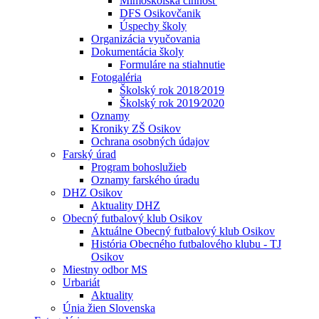
Mimoškolská činnosť
DFS Osikovčanik
Úspechy školy
Organizácia vyučovania
Dokumentácia školy
Formuláre na stiahnutie
Fotogaléria
Školský rok 2018⁄2019
Školský rok 2019⁄2020
Oznamy
Kroniky ZŠ Osikov
Ochrana osobných údajov
Farský úrad
Program bohoslužieb
Oznamy farského úradu
DHZ Osikov
Aktuality DHZ
Obecný futbalový klub Osikov
Aktuálne Obecný futbalový klub Osikov
História Obecného futbalového klubu - TJ
Osikov
Miestny odbor MS
Urbariát
Aktuality
Únia žien Slovenska