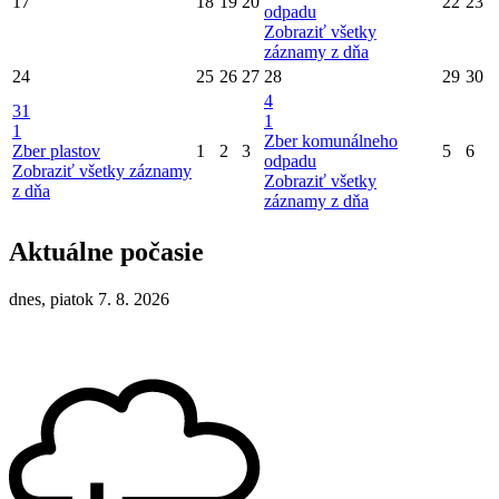
17
18
19
20
22
23
odpadu
Zobraziť všetky
záznamy z dňa
24
25
26
27
28
29
30
4
31
1
1
Zber komunálneho
Zber plastov
1
2
3
5
6
odpadu
Zobraziť všetky záznamy
Zobraziť všetky
z dňa
záznamy z dňa
Aktuálne počasie
dnes, piatok 7. 8. 2026