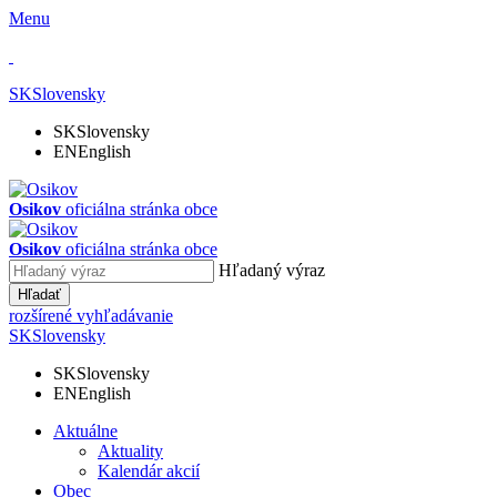
Menu
SK
Slovensky
SK
Slovensky
EN
English
Osikov
oficiálna stránka obce
Osikov
oficiálna stránka obce
Hľadaný výraz
Hľadať
rozšírené vyhľadávanie
SK
Slovensky
SK
Slovensky
EN
English
Aktuálne
Aktuality
Kalendár akcií
Obec