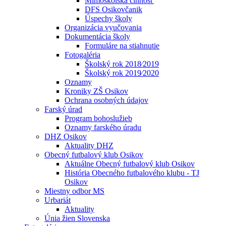
Mimoškolská činnosť
DFS Osikovčanik
Úspechy školy
Organizácia vyučovania
Dokumentácia školy
Formuláre na stiahnutie
Fotogaléria
Školský rok 2018⁄2019
Školský rok 2019⁄2020
Oznamy
Kroniky ZŠ Osikov
Ochrana osobných údajov
Farský úrad
Program bohoslužieb
Oznamy farského úradu
DHZ Osikov
Aktuality DHZ
Obecný futbalový klub Osikov
Aktuálne Obecný futbalový klub Osikov
História Obecného futbalového klubu - TJ
Osikov
Miestny odbor MS
Urbariát
Aktuality
Únia žien Slovenska