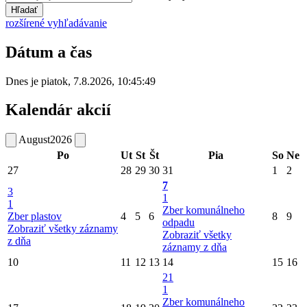
Hľadať
rozšírené vyhľadávanie
Dátum a čas
Dnes je
piatok
,
7.8.2026
,
10:45:49
Kalendár akcií
August
2026
Po
Ut
St
Št
Pia
So
Ne
27
28
29
30
31
1
2
7
3
1
1
Zber komunálneho
Zber plastov
4
5
6
8
9
odpadu
Zobraziť všetky záznamy
Zobraziť všetky
z dňa
záznamy z dňa
10
11
12
13
14
15
16
21
1
Zber komunálneho