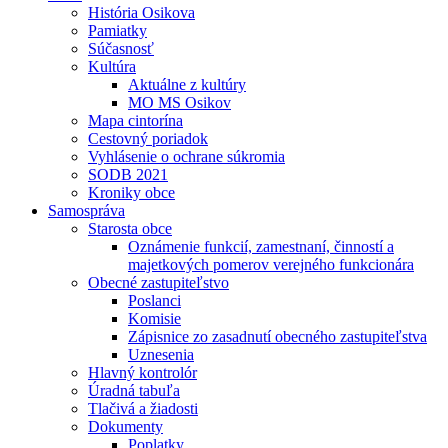
História Osikova
Pamiatky
Súčasnosť
Kultúra
Aktuálne z kultúry
MO MS Osikov
Mapa cintorína
Cestovný poriadok
Vyhlásenie o ochrane súkromia
SODB 2021
Kroniky obce
Samospráva
Starosta obce
Oznámenie funkcií, zamestnaní, činností a
majetkových pomerov verejného funkcionára
Obecné zastupiteľstvo
Poslanci
Komisie
Zápisnice zo zasadnutí obecného zastupiteľstva
Uznesenia
Hlavný kontrolór
Úradná tabuľa
Tlačivá a žiadosti
Dokumenty
Poplatky