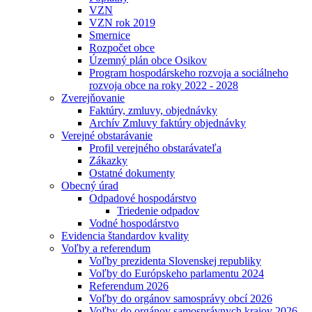
VZN
VZN rok 2019
Smernice
Rozpočet obce
Územný plán obce Osikov
Program hospodárskeho rozvoja a sociálneho
rozvoja obce na roky 2022 - 2028
Zverejňovanie
Faktúry, zmluvy, objednávky
Archív Zmluvy faktúry objednávky
Verejné obstarávanie
Profil verejného obstarávateľa
Zákazky
Ostatné dokumenty
Obecný úrad
Odpadové hospodárstvo
Triedenie odpadov
Vodné hospodárstvo
Evidencia štandardov kvality
Voľby a referendum
Voľby prezidenta Slovenskej republiky
Voľby do Európskeho parlamentu 2024
Referendum 2026
Voľby do orgánov samosprávy obcí 2026
Voľby do orgánov samosprávnych krajov 2026