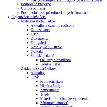
Podporené projekty
Civilná ochrana
Postup občanov pri mimoriadnych situáciách
Organizácie a inšitúcie
Materská škola Osikov
Aktuality a oznamy rodičom
Zamestnanci
Triedy
Dokumenty
Fotogaléria
Kroniky MŠ Osikov
Kontakt
Školská jedáleň
Oznamy stravníkom
Jedálny lístok
Základná škola Osikov
Aktuality
O nás
Profilácia školy
História školy
Zamestnanci
Triedy
Materiálno-technické vybavenie
Záujmová činnosť